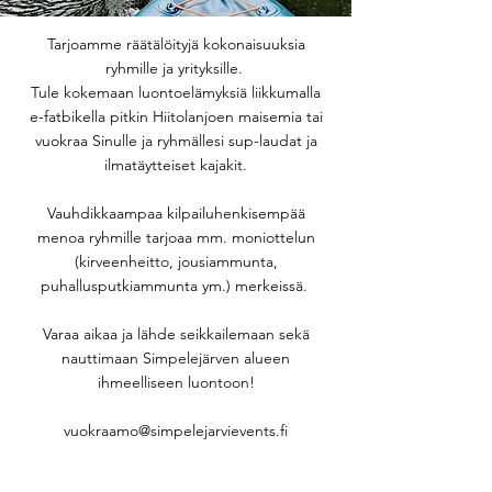
Tarjoamme räätälöityjä kokonaisuuksia
ryhmille ja yrityksille.
Tule kokemaan luontoelämyksiä liikkumalla
e-fatbikella pitkin Hiitolanjoen maisemia tai
vuokraa Sinulle ja ryhmällesi sup-laudat ja
ilmatäytteiset kajakit.
Vauhdikkaampaa kilpailuhenkisempää
menoa ryhmille tarjoaa mm. moniottelun
(kirveenheitto, jousiammunta,
puhallusputkiammunta ym.) merkeissä.
Varaa aikaa ja lähde seikkailemaan sekä
nauttimaan Simpelejärven alueen
ihmeelliseen luontoon!
vuokraamo@simpelejarvievents.fi