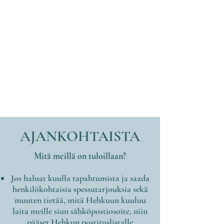
AJANKOHTAISTA
Mitä meillä on tuloillaan?
Jos haluat kuulla tapahtumista ja saada
henkilökohtaisia spessutarjouksia sekä
muuten tietää, mitä Hehkuun kuuluu
laita meille siun sähköpostiosoite, niin
pääset Hehkun postituslistalle