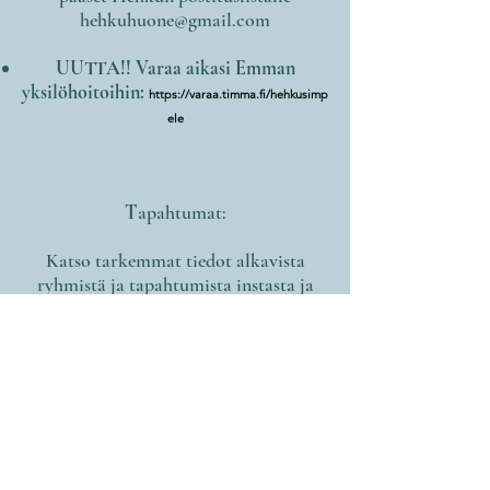
hehkuhuone@gmail.com
UUTTA!! Varaa aikasi Emman
yksilöhoitoihin:
https://varaa.timma.fi/hehkusimp
ele
T
apahtumat:
Katso tarkemmat tiedot alkavista
ryhmistä ja tapahtumista instasta ja
facebook-sivuilta.
Varaa paikkasi tunneille ja
tapahtumiin, kysy lisätietoja:
Emma 0405088646