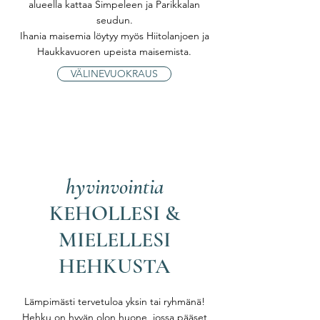
alueella kattaa Simpeleen ja Parikkalan
seudun.
Ihania maisemia löytyy myös Hiitolanjoen ja
Haukkavuoren upeista maisemista.
VÄLINEVUOKRAUS
hyvinvointia
KEHOLLESI &
MIELELLESI
HEHKUSTA
Lämpimästi tervetuloa yksin tai ryhmänä!
Hehku on hyvän olon huone, jossa pääset