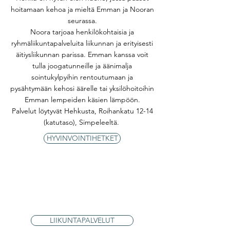
hoitamaan kehoa ja mieltä Emman ja Nooran
seurassa.
Noora tarjoaa henkilökohtaisia ja
ryhmäliikuntapalveluita liikunnan ja erityisesti
äitiysliikunnan parissa. Emman kanssa voit
tulla joogatunneille ja äänimalja
sointukylpyihin rentoutumaan ja
pysähtymään kehosi äärelle tai yksilöhoitoihin
Emman lempeiden käsien lämpöön.
Palvelut löytyvät Hehkusta, Roihankatu 12-14
(katutaso), Simpeleeltä.
HYVINVOINTIHETKET
LIIKUNTAPALVELUT